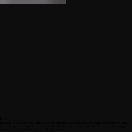
Next
Digo Diego es el nombre artístico de un muralista y educador social nacido en Madrid en 1981,