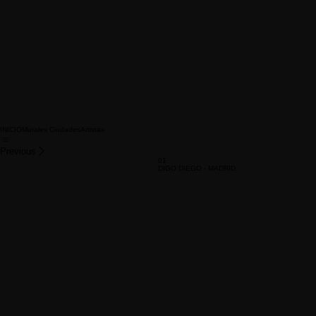
INICIO
Murales Ciudades
Artistas
Previous
01
DIGO DIEGO - MADRID